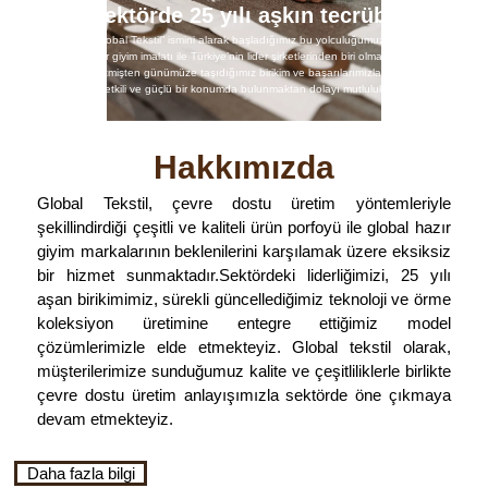
“Sektörde 25 yılı aşkın tecrübe”
1999 yılında “Global Tekstil” ismini alarak başladığımız bu yolculuğumuzda, günümüzde
örme ve hazır giyim imalatı ile Türkiye’nin lider şirketlerinden biri olmanın gururunu
yaşıyoruz. Geçmişten günümüze taşıdığımız birikim ve başarılarımızla, küresel tekstil
sektöründe etkili ve güçlü bir konumda bulunmaktan dolayı mutluluk duyuyoruz.
Hakkımızda
Global Tekstil, çevre dostu üretim yöntemleriyle
şekillindirdiği çeşitli ve kaliteli ürün porfoyü ile global hazır
giyim markalarının beklenilerini karşılamak üzere eksiksiz
bir hizmet sunmaktadır.Sektördeki liderliğimizi, 25 yılı
aşan birikimimiz, sürekli güncellediğimiz teknoloji ve örme
koleksiyon üretimine entegre ettiğimiz model
çözümlerimizle elde etmekteyiz. Global tekstil olarak,
müşterilerimize sunduğumuz kalite ve çeşitliliklerle birlikte
çevre dostu üretim anlayışımızla sektörde öne çıkmaya
devam etmekteyiz.
Daha fazla bilgi